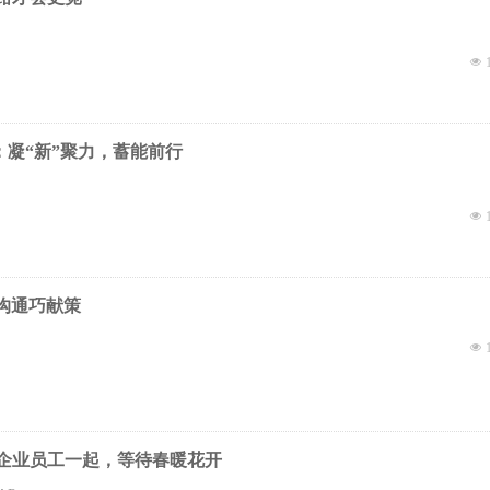
넶
辅：凝“新”聚力，蓄能前行
넶
沟通巧献策
넶
与企业员工一起，等待春暖花开