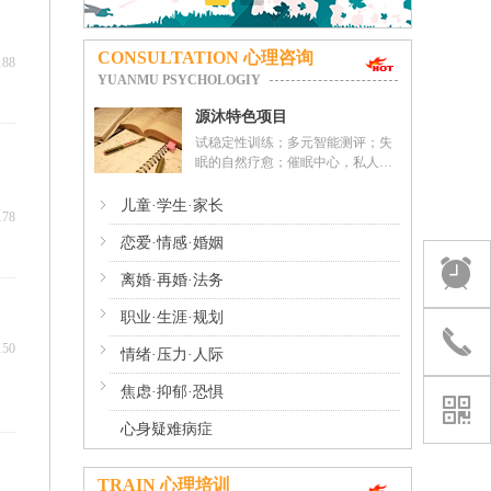
CONSULTATION 心理咨询
188
YUANMU PSYCHOLOGIY
源沐特色项目
试稳定性训练；多元智能测评；失
眠的自然疗愈；催眠中心，私人心
理顾问
ꁇ
心身疑难病症
儿童·学生·家长
178
ꁇ
职业·生涯·规划
恋爱·情感·婚姻
뀥
뀥
ꁇ
情绪·压力·人际
离婚·再婚·法务
ꁇ
焦虑·抑郁·恐惧
职业·生涯·规划
끅
끅
150
ꁇ
恋爱·情感·婚姻
情绪·压力·人际
ꁇ
儿童·学生·家长
焦虑·抑郁·恐惧
낃
낃
心身疑难病症
TRAIN 心理培训