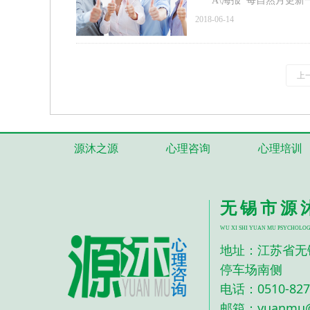
A\海报 每自然月更新一
理学主题，逐次深入宣传
2018-06-14
上
源沐之源
心理咨询
心理培训
无锡市源
WU XI SHI YUAN MU PSYCHOLOG
地址：
江苏省无
停车场南侧
0510-82
电话：
邮箱：yuanmu@