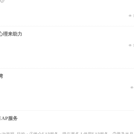
AP
易。但令人温暖的是，在锡城大地上，源沐EAP始终陪伴着所服务企业
넶
心理来助力
넶
湾
넶
AP服务