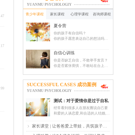
YUANMU PSYCHOLOGIY
的
青少年课程
家长课程
心理学课程
咨询师课程
147
夏令营
你的孩子有自信吗？
你的孩子愿意表达自己的想法吗？
你的孩子社会交往能力如何？
117
你的孩子社会技能训练了吗？
自信心训练
想让你的孩子身心都得到锻炼吗？
身：通过禅舞，户外定向，徒步等
你是否缺乏自信，不敢举手发言？
方式打开身体的机能，调整身体的
你是否紧张畏惧，不敢站在台上说
状态，提升身体的素质。
话？
心：通过演说，情绪管理，冥想，
你是否文采非凡，却无法清晰流利
心理团体辅导等方式，将内在的能
的表达？
SUCCESSFUL CASES 成功案例
量激发，提高自信心，勇敢表达自
99
YUANMU PSYCHOLOGIY
己的想法，学会控制情绪，调整心
自信心训练班让你迅速提升自信
理状态。
心，突破紧张畏惧心理，消除讲话
测试：对于爱情你是过于自私
身心合一：综合身心活动，通过心
时的怯场，增强清晰流利地表达能
还是肤浅
经常看到很多人在朋友圈说自己要
理剧，才艺展示等方式展现自己最
力，培养乐观积极向上的心态。运
和爱的人谈恋爱,和合适的人结婚,这
棒的一面。
用心理学方法，通过即兴演讲，模
句话说得有道理吗?看了这句话,我明
整个过程中孩子们团队协作，相互
仿演讲，主题演讲模块，帮你从内
白了为什么有些人注定一生不幸,因
沟通交流，提升人际关系、社会交
到外的突破与提升，同时也能改善
家长课堂 | 让爸爸爱上带娃，共筑孩子美好成长路
ꁇ
为他不仅自私而且愚蠢,不仅愚蠢而
往能力，培养孩子们生活自理能
学习效率，获得更多的快乐与认