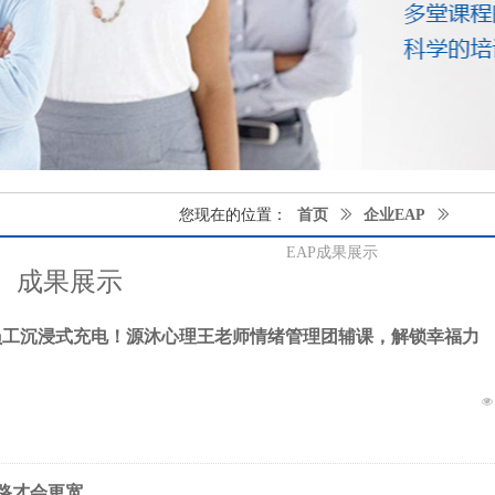
您现在的位置：
首页
ꅀ
企业EAP
ꅀ
EAP成果展示
成果展示
团员工沉浸式充电！源沐心理王老师情绪管理团辅课，解锁幸福力
넶
路才会更宽